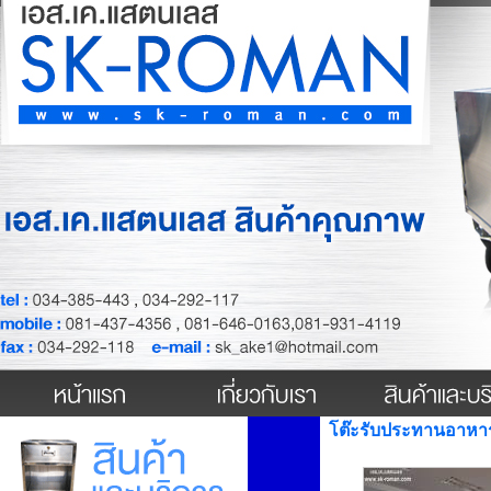
โต๊ะรับประทานอาห